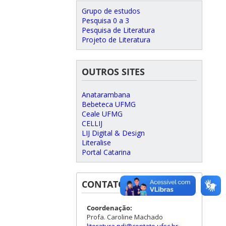
Grupo de estudos
Pesquisa 0 a 3
Pesquisa de Literatura
Projeto de Literatura
OUTROS SITES
Anatarambana
Bebeteca UFMG
Ceale UFMG
CELLIJ
LIJ Digital & Design
Literalise
Portal Catarina
CONTATOS
Coordenação:
Profa. Caroline Machado
literatura.ndi@contato.ufsc.br