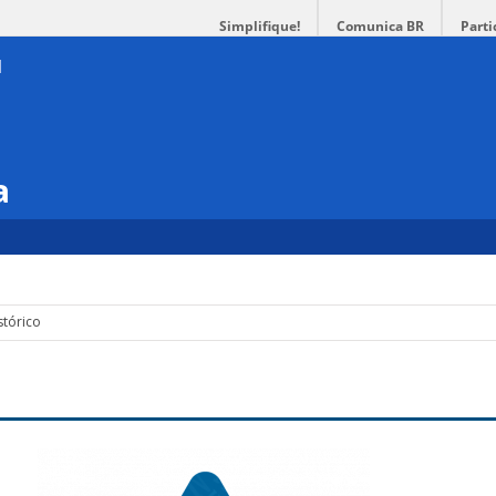
Simplifique!
Comunica BR
Parti
a
stórico