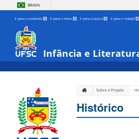
BRASIL
Ir para o conteúdo
1
Ir para o menu
2
Ir para a busca
3
Ir para o rodapé
4
Infância e Literatur
Sobre o Projeto
Hi
Histórico