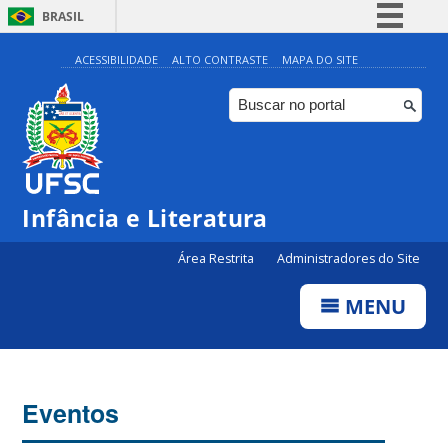
BRASIL
Simplifique!
ACESSIBILIDADE
ALTO CONTRASTE
MAPA DO SITE
Comunica BR
Participe
Acesso à informação
Legislação
Infância e Literatura
Canais
Área Restrita
Administradores do Site
MENU
Eventos