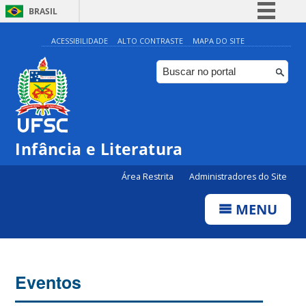
BRASIL
Simplifique!
ACESSIBILIDADE
ALTO CONTRASTE
MAPA DO SITE
Comunica BR
Participe
Acesso à informação
Legislação
Infância e Literatura
Canais
Área Restrita
Administradores do Site
MENU
Eventos